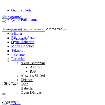
Gizlilik İlkeleri
Çerez Politikamız
İletişim
Arama Yap
Anasayfa
Bilgiler
Bilgisayar Arıza
EkoLisans
Oyun Haberleri
Mobil Haberler
Teknoloji
İnceleme
Forumlar
Akıllı Telefonlar
Android
iOS
Alışveriş Siteleri
Eğlence
Giriş Yap
Spor
Haberler
Oyun Dünyası
Bildirimler