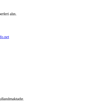
rleri alın.
fo.net
llanılmaktadır.