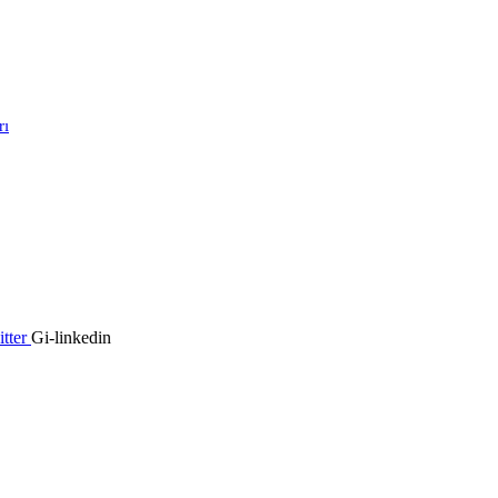
rı
tter
Gi-linkedin