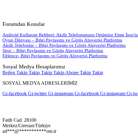
Forumdan Konular
Android Kullanım Rehberi: Akıllı Telefonunuzu Optimize Etme İpuçla
Oyun Dünyası – Bilgi Paylaşımı ve Görüş Alışverişi Platformu
Akıllı Telefonlar – Bilgi Paylaşımı ve Görüş Alışverişi Platformu
Spor – Bilgi Paylaşımı ve Görüş Alışverişi Platformu
Eğlence- Bilgi Paylaşımı ve Görüş Alışverişi Platformu
Sosyal Medya Hesaplarımız
Beğen
Takip
Takip
Takip
Takip
Abone
Takip
Takip
SOSYAL MEDYA ADRESLERİMİZ
Gi-facebook
Gi-twitter
Gi-instagram
Gi-facebook
Gi-instagram
Gi-twi
Fatih Cad. 28100
Merkez/Giresun/Türkiye
ad
***
@
***********
om.tr