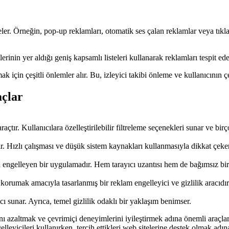
treler. Örneğin, pop-up reklamları, otomatik ses çalan reklamlar veya tıkl
lerinin yer aldığı geniş kapsamlı listeleri kullanarak reklamları tespit ede
k için çeşitli önlemler alır. Bu, izleyici takibi önleme ve kullanıcının çev
açlar
tır. Kullanıcılara özelleştirilebilir filtreleme seçenekleri sunar ve birço
nir. Hızlı çalışması ve düşük sistem kaynakları kullanmasıyla dikkat çeker
engelleyen bir uygulamadır. Hem tarayıcı uzantısı hem de bağımsız bir 
i korumak amacıyla tasarlanmış bir reklam engelleyici ve gizlilik aracıdır
ıcı sunar. Ayrıca, temel gizlilik odaklı bir yaklaşım benimser.
ı azaltmak ve çevrimiçi deneyimlerini iyileştirmek adına önemli araçlardı
elleyicileri kullanırken, tercih ettikleri web sitelerine destek olmak adı