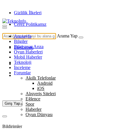
Gizlilik İlkeleri
Çerez Politikamız
İletişim
Arama Yap
Anasayfa
Bilgiler
Bilgisayar Arıza
EkoLisans
Oyun Haberleri
Mobil Haberler
Teknoloji
İnceleme
Forumlar
Akıllı Telefonlar
Android
iOS
Alışveriş Siteleri
Eğlence
Giriş Yap
Spor
Haberler
Oyun Dünyası
Bildirimler