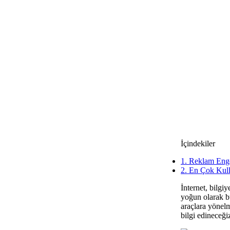
İçindekiler
1.
Reklam Engell
2.
En Çok Kulla
İnternet, bilgi
yoğun olarak bu
araçlara yönelm
bilgi edineceği