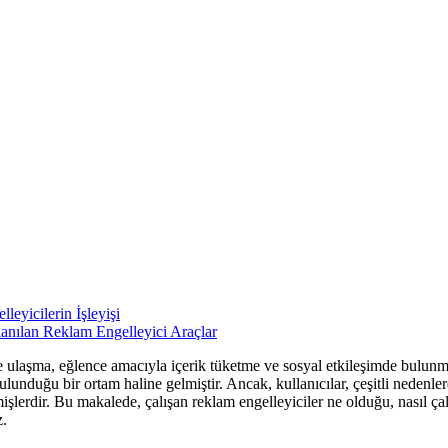
eyicilerin İşleyişi
nılan Reklam Engelleyici Araçlar
ye ulaşma, eğlence amacıyla içerik tüketme ve sosyal etkileşimde bulunma 
lunduğu bir ortam haline gelmiştir. Ancak, kullanıcılar, çeşitli nedenl
işlerdir. Bu makalede, çalışan reklam engelleyiciler ne olduğu, nasıl çal
z.