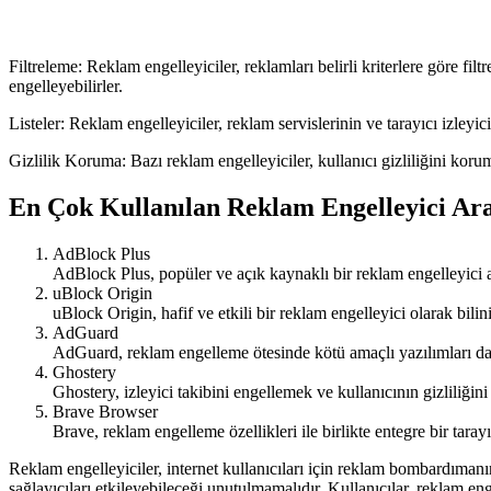
Filtreleme: Reklam engelleyiciler, reklamları belirli kriterlere göre fil
engelleyebilirler.
Listeler: Reklam engelleyiciler, reklam servislerinin ve tarayıcı izleyici
Gizlilik Koruma: Bazı reklam engelleyiciler, kullanıcı gizliliğini koruma
En Çok Kullanılan Reklam Engelleyici Ar
AdBlock Plus
AdBlock Plus, popüler ve açık kaynaklı bir reklam engelleyici araç
uBlock Origin
uBlock Origin, hafif ve etkili bir reklam engelleyici olarak bili
AdGuard
AdGuard, reklam engelleme ötesinde kötü amaçlı yazılımları da 
Ghostery
Ghostery, izleyici takibini engellemek ve kullanıcının gizliliğin
Brave Browser
Brave, reklam engelleme özellikleri ile birlikte entegre bir taray
Reklam engelleyiciler, internet kullanıcıları için reklam bombardımanın
sağlayıcıları etkileyebileceği unutulmamalıdır. Kullanıcılar, reklam eng